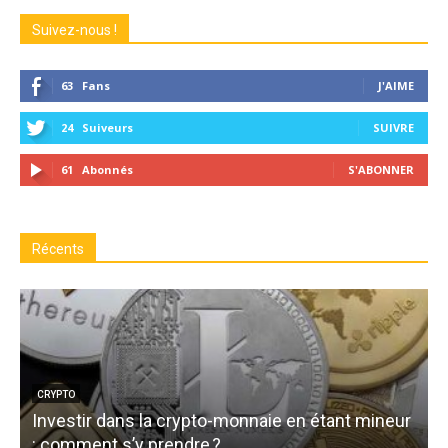
Suivez-nous !
63
Fans
J'AIME
24
Suiveurs
SUIVRE
61
Abonnés
S'ABONNER
Récents
CRYPTO
Investir dans la crypto-monnaie en étant mineur
: comment s’y prendre ?