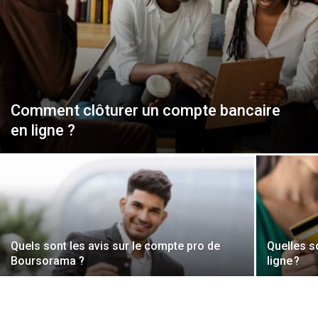
Comment clôturer un compte bancaire
en ligne ?
Quels sont les avis sur le compte pro de
Quelles s
Boursorama ?
ligne ?