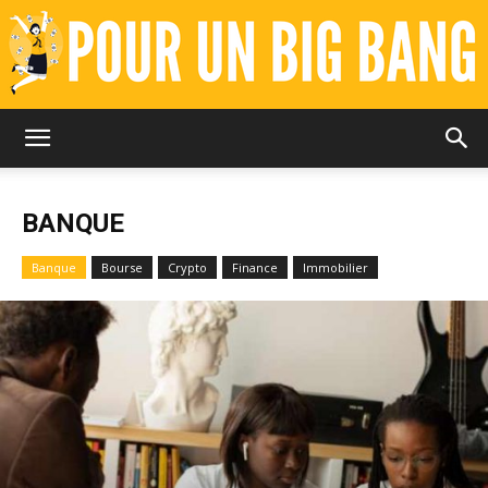
Pour
BANQUE
un
Banque
Bourse
Crypto
Finance
Immobilier
Big
Bang