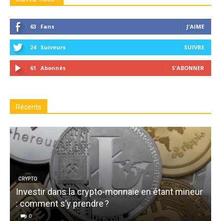
63
Fans
J'AIME
24
Suiveurs
SUIVRE
61
Abonnés
S'ABONNER
Récents
CRYPTO
Investir dans la crypto-monnaie en étant mineur
: comment s’y prendre ?
0